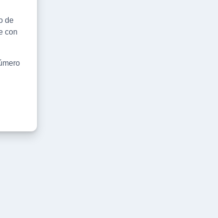
o de
de con
número