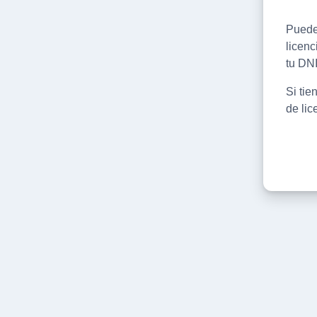
Puedes
licenc
tu DNI
Si tie
de lic